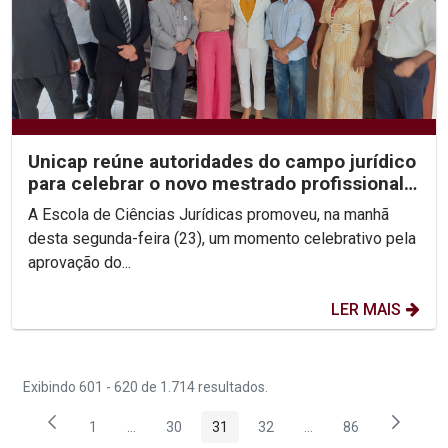
Unicap reúne autoridades do campo jurídico
para celebrar o novo mestrado profissional
em Direito...
A Escola de Ciências Jurídicas promoveu, na manhã
desta segunda-feira (23), um momento celebrativo pela
aprovação do...
LER MAIS
Exibindo 601 - 620 de 1.714 resultados.
1
...
30
31
32
...
86
Página
Páginas intermediárias Usar ABA para navegar.
Página
Página
Página
Páginas intermediária
Página