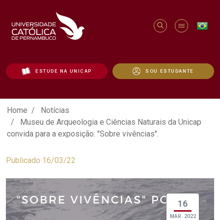
ESTUDE NA UNICAP
SOU ESTUDANTE
Museu de Arqueologia e Ciências Naturai
Home
Notícias
Museu de Arqueologia e Ciências Naturais da Unicap
convida para a exposição: "Sobre vivências".
Publicado 16/03/22
16
MAR. 2022