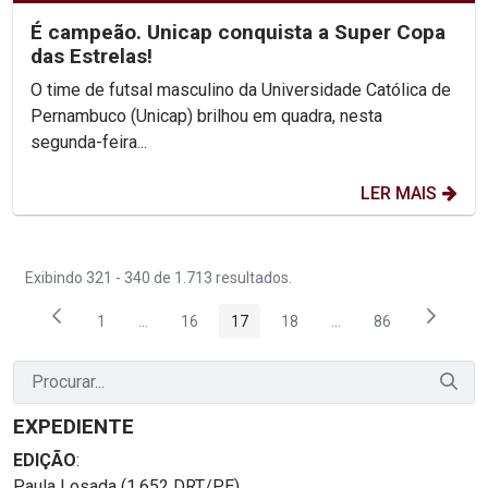
É campeão. Unicap conquista a Super Copa
das Estrelas!
O time de futsal masculino da Universidade Católica de
Pernambuco (Unicap) brilhou em quadra, nesta
segunda-feira...
LER MAIS
Exibindo 321 - 340 de 1.713 resultados.
1
...
16
17
18
...
86
Página
Páginas intermediárias Usar ABA para navegar.
Página
Página
Página
Páginas intermediária
Página
EXPEDIENTE
EDIÇÃO
:
Paula Losada (1.652 DRT/PE)