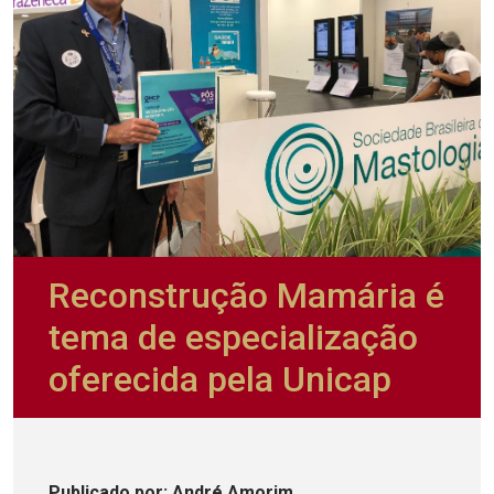
Reconstrução Mamária é
tema de especialização
oferecida pela Unicap
Publicado
por
: André Amorim