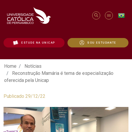
ESTUDE NA UNICAP
SOU ESTUDANTE
Reconstrução Mamária é tema de especia
Home
Notícias
Reconstrução Mamária é tema de especialização
oferecida pela Unicap
Publicado 29/12/22