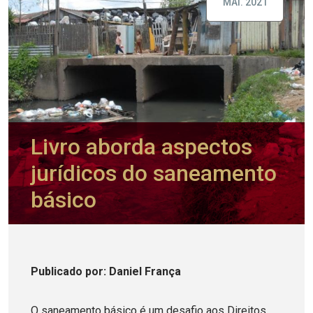
MAI. 2021
Livro aborda aspectos
jurídicos do saneamento
básico
Publicado
por
: Daniel França
O saneamento básico é um desafio aos Direitos