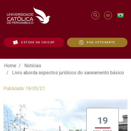
ESTUDE NA UNICAP
SOU ESTUDANTE
Livro aborda aspectos jurídicos do san
Home
Notícias
Livro aborda aspectos jurídicos do saneamento básico
Publicado 19/05/21
19