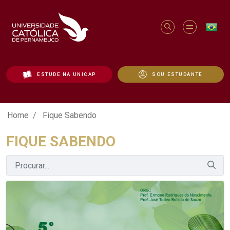
ESTUDE NA UNICAP
SOU ESTUDANTE
Fique Sabendo - Unicap
Home
Fique Sabendo
FIQUE SABENDO