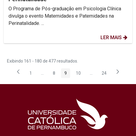
O Programa de Pós-graduação em Psicologia Clínica
divulga o evento Maternidades e Paternidades na
Perinatalidade. ...
LER MAIS
Exibindo 161 - 180 de 477 resultados.
1
...
8
9
10
...
24
Página
Páginas intermediárias Usar ABA para navegar.
Página
Página
Página
Páginas intermediárias
Página