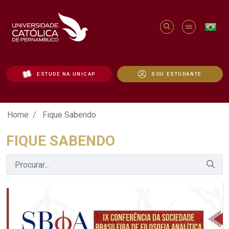
ESTUDE NA UNICAP
SOU ESTUDANTE
Fique Sabendo - Unicap
Home
Fique Sabendo
FIQUE SABENDO