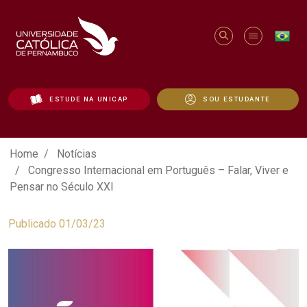
ESTUDE NA UNICAP
SOU ESTUDANTE
Congresso Internacional em Português – 
Home
Notícias
Congresso Internacional em Português – Falar, Viver e
Pensar no Século XXI
Publicado 01/03/23