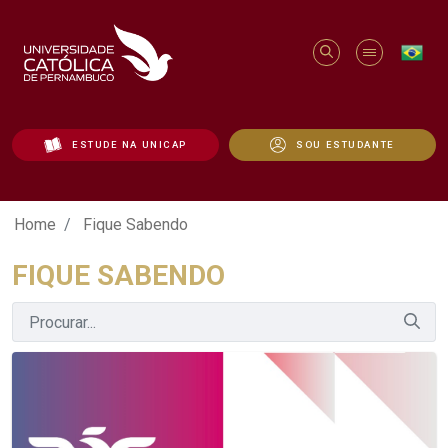
ESTUDE NA UNICAP
SOU ESTUDANTE
Fique Sabendo - Unicap
Home
Fique Sabendo
FIQUE SABENDO