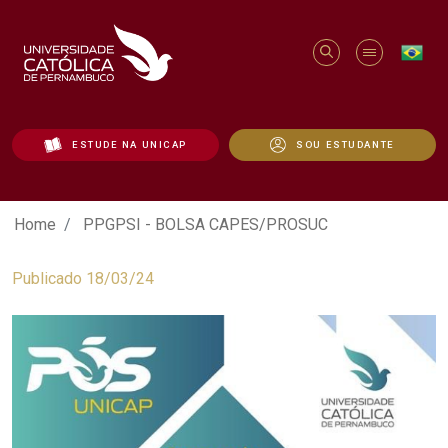
ESTUDE NA UNICAP
SOU ESTUDANTE
PPGPSI - BOLSA CAPES/PROSUC - Unic
Home
PPGPSI - BOLSA CAPES/PROSUC
Publicado 18/03/24