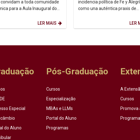
 convidam a toda comunidade
incidencia política de Fe y Alegr
ica para a Aula Inaugural do
como una auténtica praxis de
 2026.2. Dia: 10/08/2026.
transformación social....
 14h. ...
LER MAIS
LER 
raduação
Pós-Graduação
Exte
sos
Cursos
A Extensã
DE
Especialização
Cursos
esso Especial
MBAs e LLMs
Promova 
rcâmbio
Portal do Aluno
Programas
al do Aluno
Programas
ibular