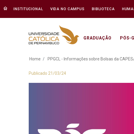
INSTITUCIONAL
VIDA NO CAMPUS
BIBLIOTECA
HUMA
GRADUAÇÃO
PÓS-
PPGCL - Informaçõ
Home
PPGCL - Informações sobre Bolsas da CAP
Publicado 21/03/24