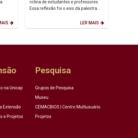
ía
rotina de estudantes e professores.
Essa reflexão foi o eixo da palestra
“IA: todo mundo usa. Quase ninguém
ensina...
MAIS
LER MAIS
nsão
Pesquisa
o na Unicap
Grupos de Pesquisa
Museu
a Extensão
CEMACBIOS | Centro Multiusuário
 e Projetos
Projetos