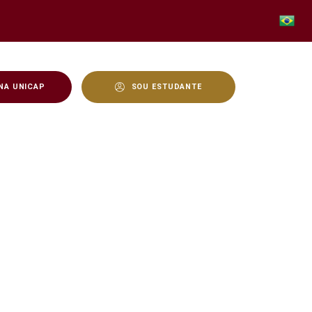
NA UNICAP
SOU ESTUDANTE
ES/PROSUC - Unicap