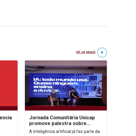
VEJA MAIS
encia
Jornada Comunitária Unicap
promove palestra sobre
aprendizagem com uso de IA
A inteligência artificial já faz parte da