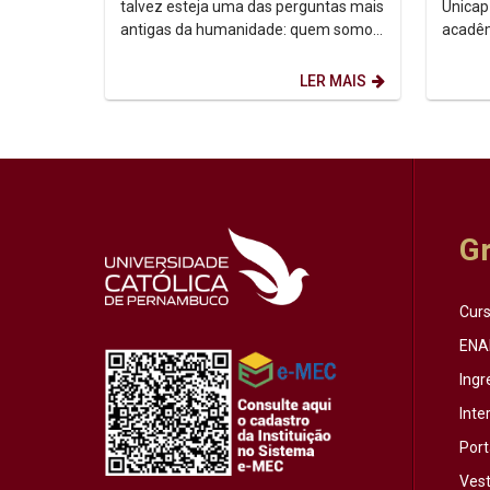
talvez esteja uma das perguntas mais
Unicap
antigas da humanidade: quem somos,
acadêm
afinal? Foi a partir dessa inquietação
semestre de
que o...
Horário:
LER MAIS
G
Cur
ENA
Ingr
Inte
Port
Vest