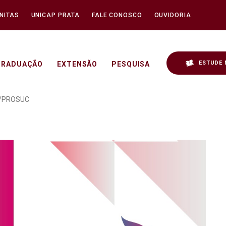
NITAS
UNICAP PRATA
FALE CONOSCO
OUVIDORIA
ESTUDE 
GRADUAÇÃO
EXTENSÃO
PESQUISA
es sobre Bolsas da CAP
ES/PROSUC