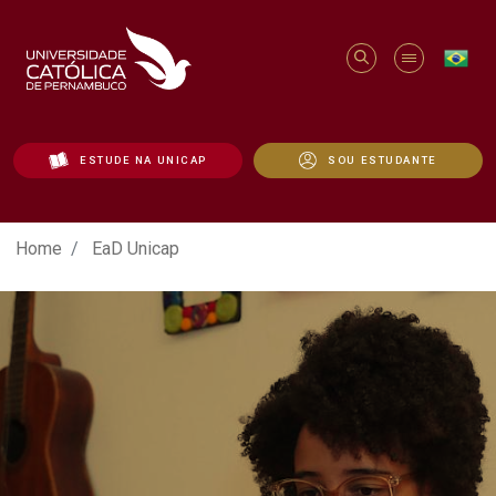
ESTUDE NA UNICAP
SOU ESTUDANTE
EaD Unicap - Unicap
Home
EaD Unicap