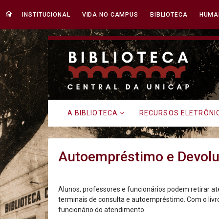
INSTITUCIONAL
VIDA NO CAMPUS
BIBLIOTECA
HUMA
Biblioteca | Autoemprés
A BIBLIOTECA
RECURSOS ELETRÔN
Autoempréstimo e Devol
Alunos, professores e funcionários podem retirar até
terminais de consulta e autoempréstimo. Com o livro
funcionário do atendimento.