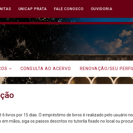
NITAS
UNICAP PRATA
FALE CONOSCO
OUVIDORIA
timo e Devolução - Unica
ICOS
CONSULTA AO ACERVO
RENOVAÇÃO/SEU PERFI
ução
 6 livros por 15 dias. O empréstimo de livros é realizado pelo usuário n
 em mãos, siga os passos descritos no tutorila fixado no local ou proc