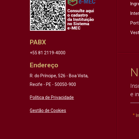
Ingr
Inte
Port
Vest
PABX
+55 81 2119-4000
Endereço
N
R. do Príncipe, 526 - Boa Vista,
Recife - PE - 50050-900
Ins
e i
Política de Privacidade
Gestão de Cookies
I