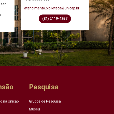
 ser
atendimento.biblioteca@unicap.br
r
a
(81) 2119-4257
nsão
Pesquisa
o na Unicap
Grupos de Pesquisa
Museu