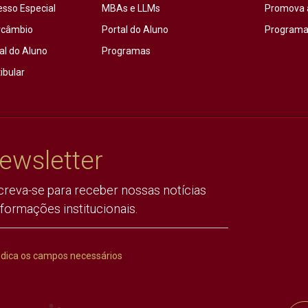
esso Especial
MBAs e LLMs
Promova 
rcâmbio
Portal do Aluno
Programas
al do Aluno
Programas
ibular
ewsletter
creva-se para receber nossas notícias
nformações institucionais.
ndica os campos necessários