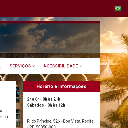
p
L
SERVIÇOS
ACESSIBILIDADE
Horário e informações
2ª a 6ª - 8h às 21h
Sábados - 8h às 12h
os
ure um
R. do Príncipe, 526 - Boa Vista, Recife
- PE, 50050-900