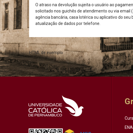
O atraso na devolução sujeita o usuário ao pagamen
solicitado nos guichês de atendimento ou via email (
agência bancária, casa lotérica ou aplicativo do seu
atualização de dados por telefone.
HTML de exemplo
G
Cur
ENA