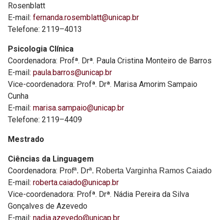
Rosenblatt
E-mail:
fernanda.rosemblatt@unicap.br
Telefone: 2119–4013
Psicologia Clínica
Coordenadora: Profª. Drª. Paula Cristina Monteiro de Barros
E-mail:
paula.barros@unicap.br
Vice-coordenadora: Profª. Drª. Marisa Amorim Sampaio
Cunha
E-mail:
marisa.sampaio@unicap.br
Telefone: 2119–4409
Mestrado
Ciências da Linguagem
Coordenadora:
Profª. Drª. Roberta Varginha Ramos Caiado
E-mail:
roberta.caiado@unicap.br
Vice-coordenadora: Profª. Drª. Nádia Pereira da Silva
Gonçalves de Azevedo
E-mail:
nadia.azevedo@unicap.br