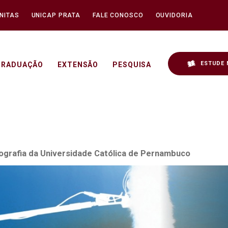
NITAS
UNICAP PRATA
FALE CONOSCO
OUVIDORIA
ESTUDE 
GRADUAÇÃO
EXTENSÃO
PESQUISA
2 - Unicap
tografia da Universidade Católica de Pernambuco