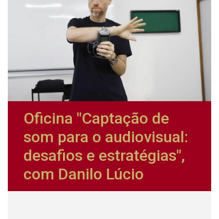
Oficina "Captação de
som para o audiovisual:
desafios e estratégias",
com Danilo Lúcio