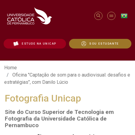
ESTUDE NA UNICAP
SOU ESTUDANTE
Oficina "Captação de som para o audiovisu
Home
Oficina "Captação de som para o audiovisual: desafios e
estratégias", com Danilo Lúcio
Fotografia Unicap
Site do Curso Superior de Tecnologia em
Fotografia da Universidade Católica de
Pernambuco