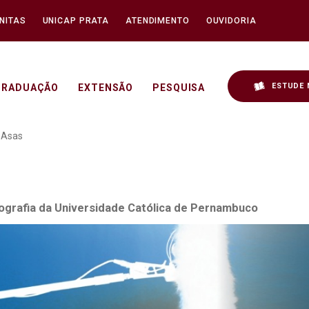
NITAS
UNICAP PRATA
ATENDIMENTO
OUVIDORIA
ESTUDE 
GRADUAÇÃO
EXTENSÃO
PESQUISA
Módulo do Ganhando Asa
 Asas
tografia da Universidade Católica de Pernambuco