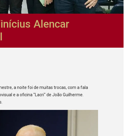
nícius Alencar
l
tre, a noite foi de muitas trocas, com a fala
visual e a oficina "Lacri" de João Guilherme.
s.