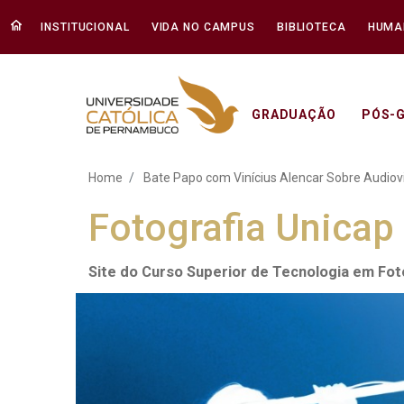
INSTITUCIONAL
VIDA NO CAMPUS
BIBLIOTECA
HUMA
GRADUAÇÃO
PÓS-
Bate Papo com Vinícius 
Home
Bate Papo com Vinícius Alencar Sobre Audiov
Fotografia Unicap
Site do Curso Superior de Tecnologia em Fo