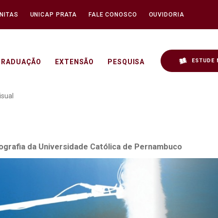
NITAS
UNICAP PRATA
FALE CONOSCO
OUVIDORIA
ESTUDE 
GRADUAÇÃO
EXTENSÃO
PESQUISA
Alencar Sobre Audiovisua
isual
tografia da Universidade Católica de Pernambuco