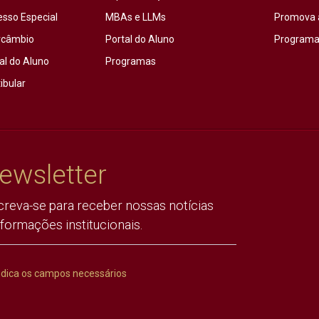
esso Especial
MBAs e LLMs
Promova 
rcâmbio
Portal do Aluno
Programas
al do Aluno
Programas
ibular
ewsletter
creva-se para receber nossas notícias
nformações institucionais.
ndica os campos necessários