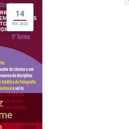
14
FEV. 2022
z
ime
o