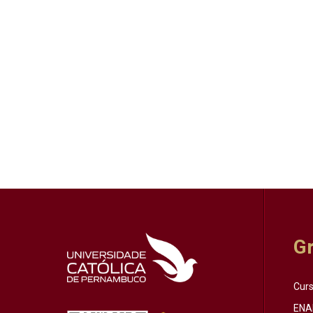
G
Cur
ENA