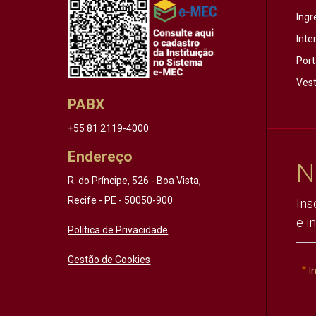
Ingr
Inte
Port
Vest
PABX
+55 81 2119-4000
Endereço
N
R. do Príncipe, 526 - Boa Vista,
Recife - PE - 50050-900
Ins
e i
Política de Privacidade
Gestão de Cookies
I