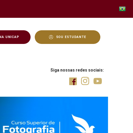
NA UNICAP
SOU ESTUDANTE
 premiados com impressõe
Siga nossas redes sociais: