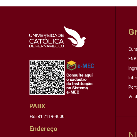
G
Cur
ENA
Ingr
Inte
Port
Vest
PABX
+55 81 2119-4000
Endereço
N