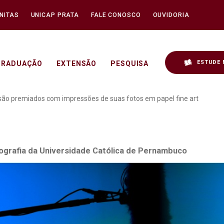
NITAS
UNICAP PRATA
FALE CONOSCO
OUVIDORIA
ESTUDE 
GRADUAÇÃO
EXTENSÃO
PESQUISA
ográfico: vencedores são
 são premiados com impressões de suas fotos em papel fine art
tografia da Universidade Católica de Pernambuco