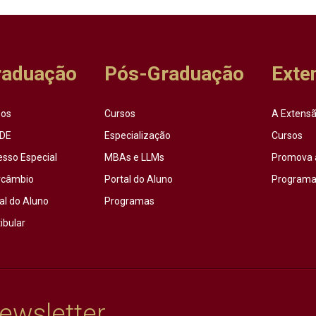
raduação
Pós-Graduação
Exte
sos
Cursos
A Extensã
DE
Especialização
Cursos
esso Especial
MBAs e LLMs
Promova 
rcâmbio
Portal do Aluno
Programas
al do Aluno
Programas
ibular
ewsletter