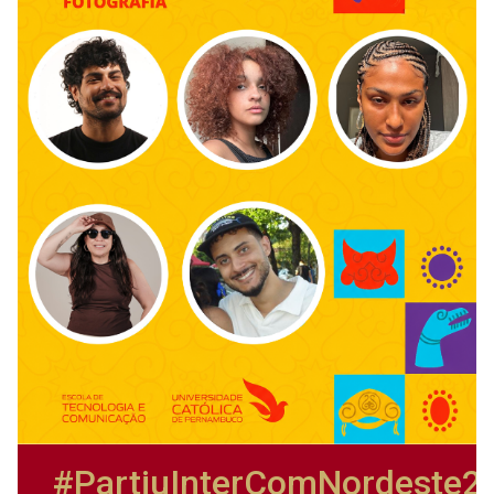
#PartiuInterComNordeste2