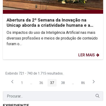
Abertura da 2ª Semana da Inovação na
Unicap aborda a criatividade humana e a
inteligência...
Os impactos do uso da Inteligência Artificial nas mais
diversas profissões e meios de produção de conteúdo
foram o...
LER MAIS
Exibindo 721 - 740 de 1.715 resultados.
1
...
36
37
38
...
86
Página
Páginas intermediárias Usar ABA para navegar.
Página
Página
Página
Páginas intermediária
Página
EXPEDIENTE