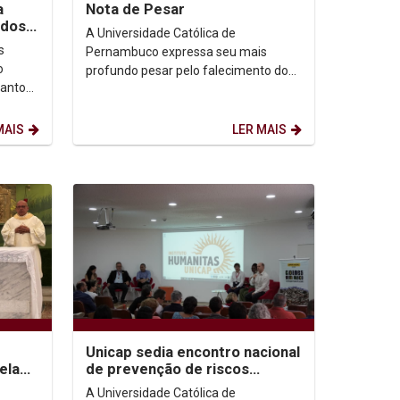
ia
Nota de Pesar
 dos
A Universidade Católica de
ro
s
Pernambuco expressa seu mais
o
profundo pesar pelo falecimento do
Santo
Frei Francisco Fernando da Silva, OFM,
sse do
ocorrido no dia de ontem...
MAIS
LER MAIS
Unicap sedia encontro nacional
ela
de prevenção de riscos
eitor,
socioambientais
A Universidade Católica de