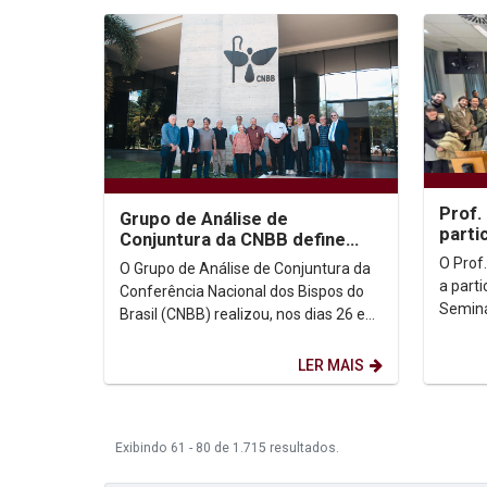
Prof.
Grupo de Análise de
parti
Conjuntura da CNBB define
Inter
prioridades e metodologia
O Prof
O Grupo de Análise de Conjuntura da
dos Di
para 2026
a parti
Conferência Nacional dos Bispos do
Seminá
Brasil (CNBB) realizou, nos dias 26 e
Crítica
27 de janeiro, uma reunião presencial
realiza
na sede da...
LER MAIS
Exibindo 61 - 80 de 1.715 resultados.