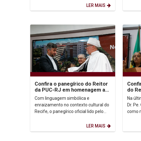
vinculada à Pró-reitoria de...
(6), a v
LER MAIS
Confira o panegírico do Reitor
Confi
da PUC-RJ em homenagem ao
do Re
Reitor Padre Carlos Fritzen
Fritz
Com linguagem simbólica e
Na últi
enraizamento no contexto cultural do
Dr. Pe
Recife, o panegírico oficial lido pelo
como n
reitor da Pontifícia Universidade
soleni
Católica do Rio de...
Confira
LER MAIS