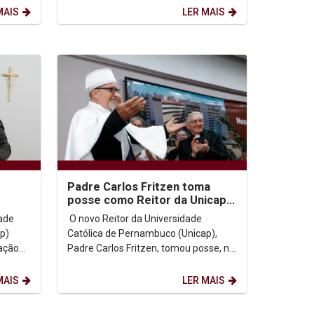
Comunitária, evento voltado à...
MAIS
LER MAIS
Padre Carlos Fritzen toma
posse como Reitor da Unicap e
cer
assina convênio com a PUC-
dade
O novo Reitor da Universidade
Rio
p)
Católica de Pernambuco (Unicap),
ação
Padre Carlos Fritzen, tomou posse, na
tarde desta segunda-feira (2), em
uma cerimônia...
MAIS
LER MAIS