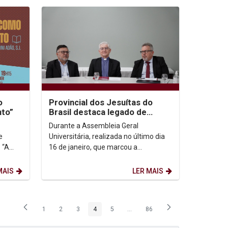
o
Provincial dos Jesuítas do
nto”
Brasil destaca legado de
Padre Pedro Rubens
Durante a Assembleia Geral
e
Universitária, realizada no último dia
 “A
16 de janeiro, que marcou a
a do
transmissão do reitorado de Padre
Pedro Rubens para o Padre...
MAIS
LER MAIS
1
2
3
4
5
...
86
Página
Página
Página
Página
Página
Páginas intermediárias Usar ABA p
Página