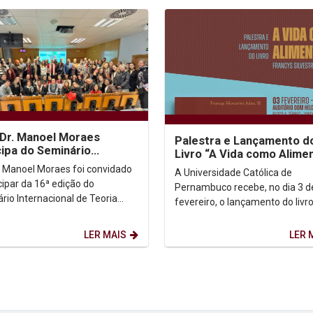
 Dr. Manoel Moraes
Palestra e Lançamento d
cipa do Seminário
Livro “A Vida como Alime
nacional de Teoria Crítica
. Manoel Moraes foi convidado
A Universidade Católica de
reitos...
cipar da 16ª edição do
Pernambuco recebe, no dia 3 d
rio Internacional de Teoria
fevereiro, o lançamento do livro
 dos Direitos Humanos, que foi
Vida como Alimento”, de autori
do nos dias...
Pe. Francys Silvestrini...
LER MAIS
LER 