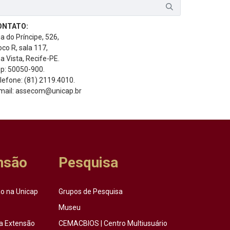
ONTATO:
a do Príncipe, 526,
oco R, sala 117,
a Vista, Recife-PE.
p: 50050-900.
lefone: (81) 2119.4010.
mail: assecom@unicap.br
nsão
Pesquisa
o na Unicap
Grupos de Pesquisa
Museu
a Extensão
CEMACBIOS | Centro Multiusuário