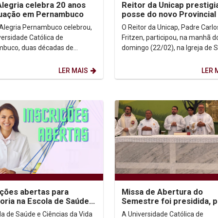
Alegria celebra 20 anos
Reitor da Unicap prestig
tuação em Pernambuco
posse do novo Provincial
Jesuítas no Rio de Janei
 Alegria Pernambuco celebrou,
O Reitor da Unicap, Padre Carlo
versidade Católica de
Fritzen, participou, na manhã d
buco, duas décadas de
domingo (22/02), na Igreja de 
o dedicadas à educação
Inácio, no Rio de Janeiro, da po
 e à transformação social. A...
Padre Francys...
LER MAIS
LER 
ições abertas para
Missa de Abertura do
oria na Escola de Saúde e
Semestre foi presidida, p
ias da Vida
primeira vez, pelo novo R
la de Saúde e Ciências da Vida
A Universidade Católica de