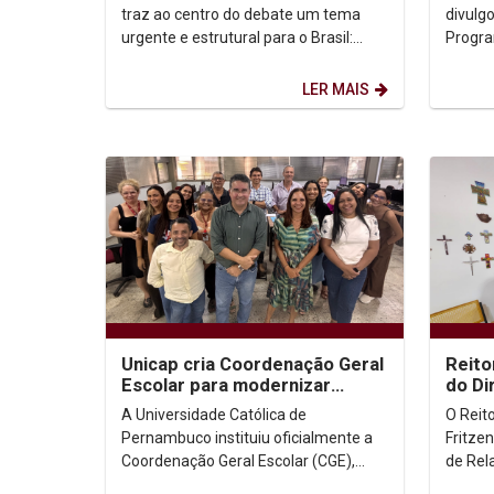
traz ao centro do debate um tema
divulg
urgente e estrutural para o Brasil:
Progra
“Fraternidade e Moradia”, com o lema
todo, 
“Ele veio morar...
diverso
LER MAIS
Unicap cria Coordenação Geral
Reito
Escolar para modernizar
do Di
processos acadêmicos e
Diret
A Universidade Católica de
O Reit
ampliar o uso de IA...
Pernambuco instituiu oficialmente a
Fritze
Coordenação Geral Escolar (CGE),
de Rela
nova instância administrativa
Pellegr