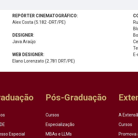
REPÓRTER CINEMATOGRÁFICO:
C
Alex Costa (5.182 -DRT/PE)
Ru
Bl
DESIGNER
:
Bo
Java Araújo
Ce
Te
WEB DESIGNER:
E-
Elano Lorenzato (2.781 DRT/PE)
raduação
Pós-Graduação
Exte
sos
Cursos
A Extensã
DE
Especialização
Cursos
esso Especial
MBAs e LLMs
Promova 