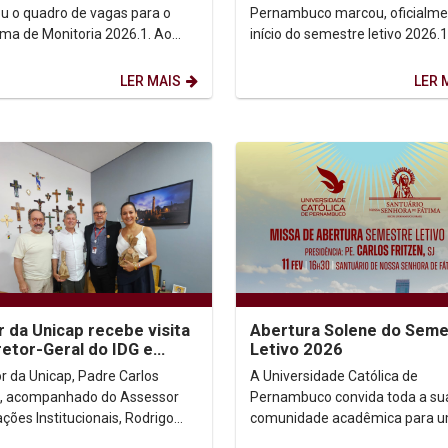
Pe. Carlos Fritzen
ou o quadro de vagas para o
Pernambuco marcou, oficialme
ma de Monitoria 2026.1. Ao
início do semestre letivo 2026.
são ofertadas vagas em
tradicional Missa de Abertura,
s cursos de...
celebrada na tarde desta...
LER MAIS
LER 
r da Unicap recebe visita
Abertura Solene do Seme
retor-Geral do IDG e
Letivo 2026
ora do Paço do Frevo
or da Unicap, Padre Carlos
A Universidade Católica de
n, acompanhado do Assessor
Pernambuco convida toda a su
ções Institucionais, Rodrigo
comunidade acadêmica para 
ino, recebeu, nesta sexta-feira
momento de espiritualidade e