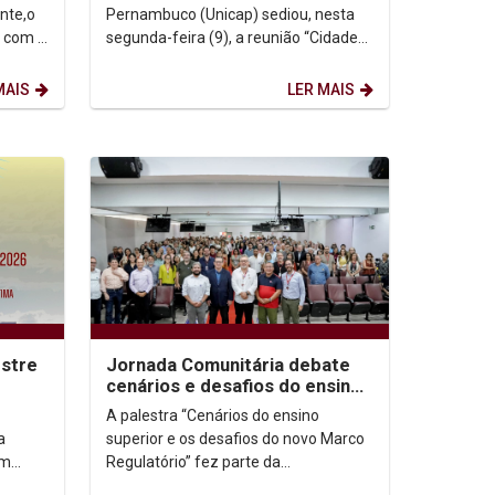
nte,o
Pernambuco (Unicap) sediou, nesta
1 com a
segunda-feira (9), a reunião “Cidade
Sem Risco começa na minha
comunidade”, atividade que...
MAIS
LER MAIS
stre
Jornada Comunitária debate
cenários e desafios do ensino
superior
A palestra “Cenários do ensino
a
superior e os desafios do novo Marco
um
Regulatório” fez parte da
programação da Jornada Unicap