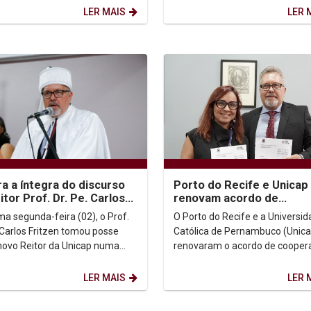
isita do...
renovação de propósitos. Junte-se a
LER MAIS
LER 
nós...
ra a íntegra do discurso
Porto do Recife e Unicap
itor Prof. Dr. Pe. Carlos
renovam acordo de
en
cooperação para fortale
ma segunda-feira (02), o Prof.
O Porto do Recife e a Universi
inovação e formação
. Carlos Fritzen tomou posse
Católica de Pernambuco (Unica
acadêmica
ovo Reitor da Unicap numa
renovaram o acordo de cooper
dade bastante prestigiada.
técnica que mantém as duas
 abaixo a...
instituições trabalhando...
LER MAIS
LER 