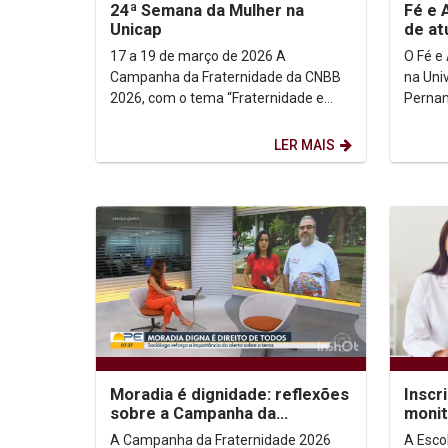
24ª Semana da Mulher na
Fé e 
Unicap
de a
17 a 19 de março de 2026 A
O Fé e
Campanha da Fraternidade da CNBB
na Uni
2026, com o tema “Fraternidade e
Pernam
Moradia” e o lema “Ele veio morar
atuaçã
entre nós” (Jo 1, 14),...
popular
LER MAIS
Moradia é dignidade: reflexões
Inscr
sobre a Campanha da
monit
Fraternidade 2026
Ciênc
A Campanha da Fraternidade 2026
A Esco