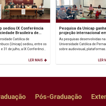
p sediou IX Conferência
Pesquisa da Unicap ganh
ciedade Brasileira de
projeção internacional e
fia Analítica
congressos no Brasil e n
ersidade Católica de
As pesquisas desenvolvidas na
México
buco (Unicap) sediou, entre os
Universidade Católica de Per
 e 31 de julho, a IX Conferência
sobre audiovisual, plataformas
edade Brasileira de Filosofia
digitais e democracia ganhara
a...
destaque em dois importantes..
LER MAIS
LER 
raduação
Pós-Graduação
Exte