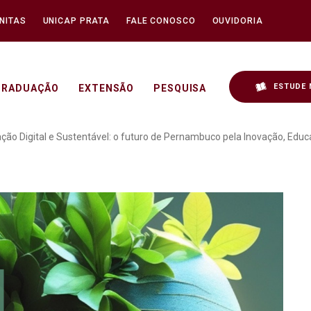
NITAS
UNICAP PRATA
FALE CONOSCO
OUVIDORIA
ESTUDE 
GRADUAÇÃO
EXTENSÃO
PESQUISA
ção UNICAP * Transformaç
o Digital e Sustentável: o futuro de Pernambuco pela Inovação, Educa