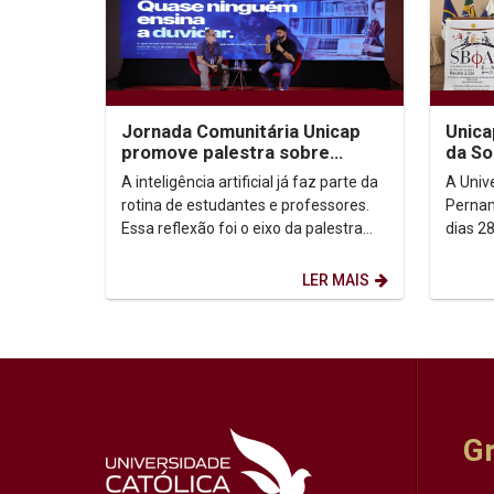
Jornada Comunitária Unicap
Unica
promove palestra sobre
da So
aprendizagem com uso de IA
Filoso
A inteligência artificial já faz parte da
A Univ
rotina de estudantes e professores.
Pernam
Essa reflexão foi o eixo da palestra
dias 28
“IA: todo mundo usa. Quase ninguém
da Soci
ensina...
Analític
LER MAIS
G