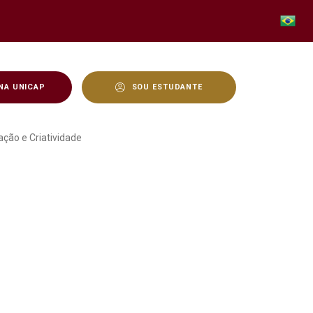
NA UNICAP
SOU ESTUDANTE
ão Digital e Sustentável
ção e Criatividade