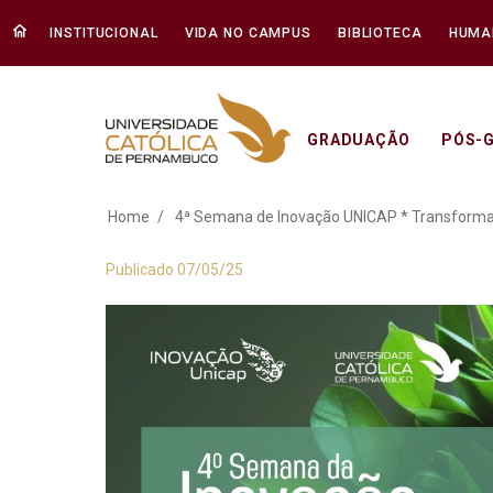
INSTITUCIONAL
VIDA NO CAMPUS
BIBLIOTECA
HUMA
GRADUAÇÃO
PÓS-
4ª Semana de Inova
Home
4ª Semana de Inovação UNICAP * Transformaçã
Publicado 07/05/25