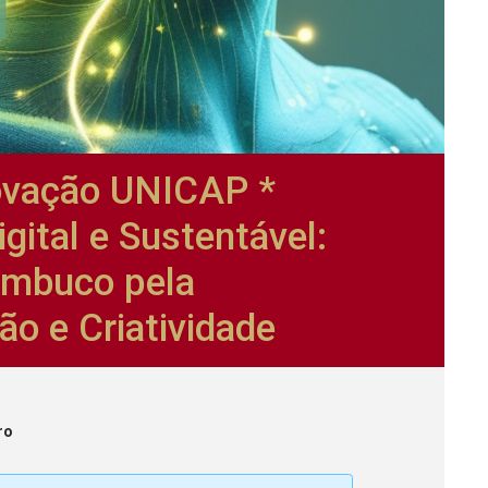
ovação UNICAP *
gital e Sustentável:
ambuco pela
ão e Criatividade
ro