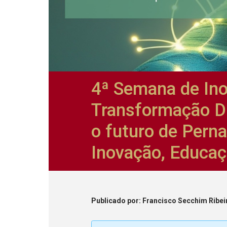
4ª Semana de In
Transformação Di
o futuro de Pern
Inovação, Educaç
Publicado
por
: Francisco Secchim Ribei