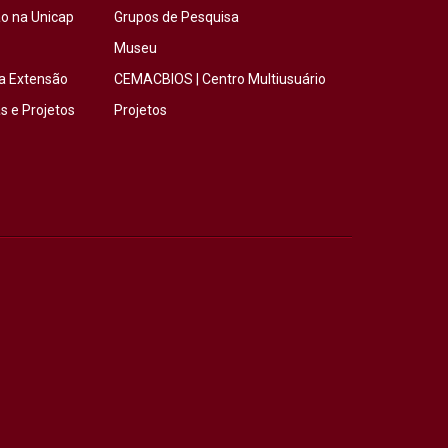
o na Unicap
Grupos de Pesquisa
Museu
a Extensão
CEMACBIOS | Centro Multiusuário
 e Projetos
Projetos