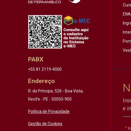
Cur
ENA
Ingr
Inte
Port
Vest
PABX
+55 81 2119-4000
Endereço
N
R. do Príncipe, 526 - Boa Vista,
Recife - PE - 50050-900
Ins
e i
Política de Privacidade
Gestão de Cookies
I