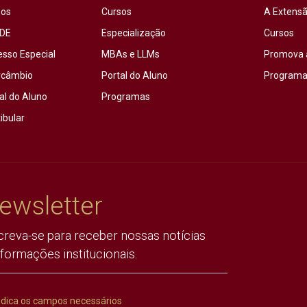
sos
Cursos
A Extensã
DE
Especialização
Cursos
esso Especial
MBAs e LLMs
Promova 
rcâmbio
Portal do Aluno
Programas
al do Aluno
Programas
ibular
ewsletter
creva-se para receber nossas notícias
nformações institucionais.
ndica os campos necessários