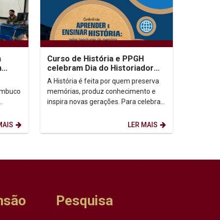
a
Curso de História e PPGH
m
celebram Dia do Historiador
o
com conferência na aula
A História é feita por quem preserva
inaugural do semestre
nambuco
memórias, produz conhecimento e
inspira novas gerações. Para celebrar
m
o Dia do Historiador e da Historiadora,
.
o...
MAIS
LER MAIS
nsão
Pesquisa