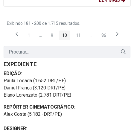
LER MAIS
Exibindo 181 - 200 de 1.715 resultados.
1
...
9
10
11
...
86
Página
Páginas intermediárias Usar ABA para navegar.
Página
Página
Página
Páginas intermediária
Página
EXPEDIENTE
EDIÇÃO
:
Paula Losada (1.652 DRT/PE)
Daniel França (3.120 DRT/PE)
Elano Lorenzato (2.781 DRT/PE)
REPÓRTER CINEMATOGRÁFICO:
Alex Costa (5.182 -DRT/PE)
DESIGNER
: