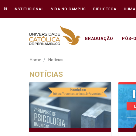
INSTITUCIONAL
VIDA NO CAMPUS
BIBLIOTECA
HUMA
GRADUAÇÃO
PÓS-
Notícias - Unicap
Home
Notícias
NOTÍCIAS