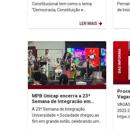
da...
como 
Constitucional tem como o tema
Pernam
“Democracia, Constituição e
de Ini
Instituições: entre crises e
“Camin
recuperação”. O evento,...
Produç
LER MAIS
Proce
MPB Unicap encerra a 23ª
Vaga
Semana de Integracão em
– 202
VAGAS
clima de muita animação
A 23ª Semana de Integração
2025.2 Local de inscriçã
Universidade + Sociedade chegou ao
https:
fim em grande estilo, celebrando uma
Período de
semana de conhecimento, troca de