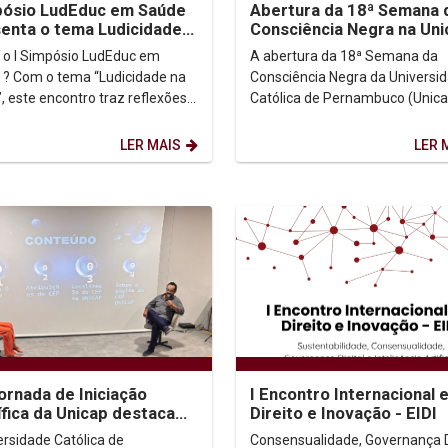
Abertura da 18ª Semana 
pósio LudEduc em Saúde
Consciência Negra na Uni
enta o tema Ludicidade
destaca urgência do
úde
A abertura da 18ª Semana da
 o I Simpósio LudEduc em
antirracismo e justiça...
Consciência Negra da Universi
 ? Com o tema “Ludicidade na
Católica de Pernambuco (Unicap
, este encontro traz reflexões
marcada por discursos contun
cias sobre o papel do lúdico na
e emocionantes que...
cação e...
LER MAIS
LER 
ornada de Iniciação
I Encontro Internacional 
ífica da Unicap destaca
Direito e Inovação - EIDI
 e produção acadêmica
ersidade Católica de
Consensualidade, Governança D