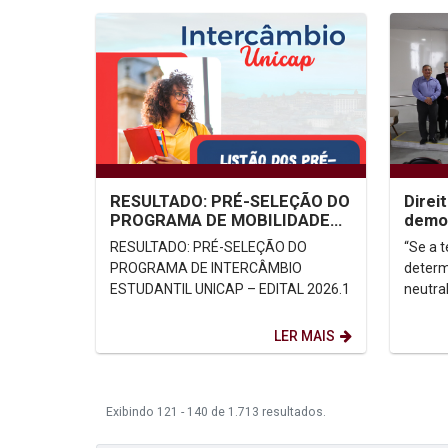
RESULTADO: PRÉ-SELEÇÃO DO
Direi
PROGRAMA DE MOBILIDADE
democ
ACADÊMICA/INTERCÂMBIO
Unica
RESULTADO: PRÉ-SELEÇÃO DO
“Se a 
ESTUDANTIL UNICAP –
PROGRAMA DE INTERCÂMBIO
determ
EDITAL...
ESTUDANTIL UNICAP – EDITAL 2026.1
neutral
passem
determ
LER MAIS
Exibindo 121 - 140 de 1.713 resultados.