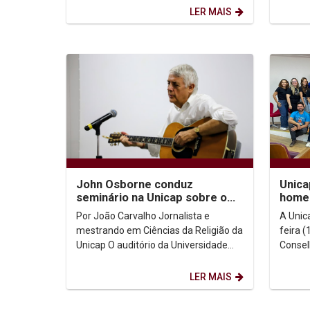
experiências e muita...
LER MAIS
John Osborne conduz
Unic
seminário na Unicap sobre o
home
sagrado na música
Fisio
Por João Carvalho Jornalista e
A Unic
Ocupa
mestrando em Ciências da Religião da
feira (
Unicap O auditório da Universidade
Consel
Católica de Pernambuco (Unicap)
Terapi
recebeu neste...
(CREFIT
LER MAIS