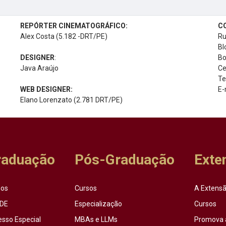
REPÓRTER CINEMATOGRÁFICO:
C
Alex Costa (5.182 -DRT/PE)
Ru
Bl
DESIGNER
:
Bo
Java Araújo
Ce
Te
WEB DESIGNER:
E-
Elano Lorenzato (2.781 DRT/PE)
raduação
Pós-Graduação
Exte
sos
Cursos
A Extensã
DE
Especialização
Cursos
esso Especial
MBAs e LLMs
Promova 