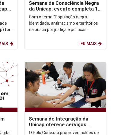
da
Semana da Consciência Negra
cap
da Unicap: evento completa 18
anos e debate a identidade e...
Com o tema “População negra:
dade
identidade, antirracismo e territórios
) foi
na busca por justiça e políticas
dentes
públicas” a 18ª Semana da
Consciência Negra da Unicap...
MAIS
LER MAIS
em
Semana de Integração da
Unicap oferece serviços
gratuitos à população
igital
O Polo Conexão promoveu aulões de