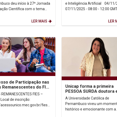
pilares da...
buco deu início à 27ª Jornada
e Inteligência Artificial 04/11/2025 –
ciação Científica com o tema
07/11/2025 - 08:00 - 12:00 GM
hos da Pesquisa: Ética e
Com transmissão...
ão Acadêmica”,...
LER MAIS
LER 
sso de Participação nas
Unicap forma a primeira
s Remanescentes do FIES
PESSOA SURDA doutora 
5.2
 REMANESCENTES FIES –
Direito no Brasil
A Universidade Católica de
o:
Pernambuco viveu um momen
//acessounico.mec.gov.br/fies
histórico e emocionante com a
 inscrição: 23 a 30 de
defesa da tese de Mirella Corre
outubro de 2025 Processo...