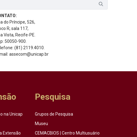
ONTATO:
a do Príncipe, 526,
oco R, sala 117,
a Vista, Recife-PE.
p: 50050-900.
lefone: (81) 2119.4010.
mail: assecom@unicap.br
nsão
Pesquisa
o na Unicap
Grupos de Pesquisa
Museu
a Extensão
CEMACBIOS | Centro Multiusuário