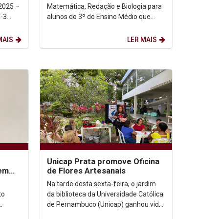
Matemática, Redação e Biologia para
T-3
alunos do 3º do Ensino Médio que
estão se preparando para fazer o
Enem e o Vestibular...
MAIS
LER MAIS
Unicap Prata promove Oficina
em
de Flores Artesanais
Na tarde desta sexta-feira, o jardim
to
da biblioteca da Universidade Católica
de Pernambuco (Unicap) ganhou vida
ia e Sá
com uma vibrante oficina de