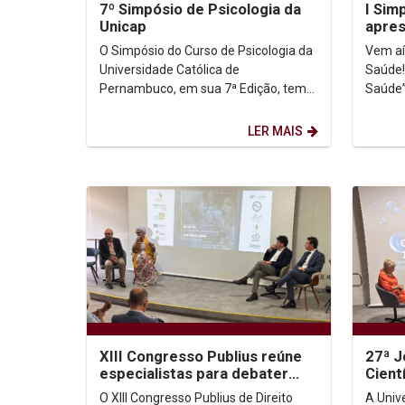
7º Simpósio de Psicologia da
I Sim
Unicap
apres
na Sa
O Simpósio do Curso de Psicologia da
Vem aí
Universidade Católica de
Saúde!
Pernambuco, em sua 7ª Edição, tem
Saúde”
como objetivo promover o debate e a
e vivên
reflexão sobre temáticas...
comuni
LER MAIS
XIII Congresso Publius reúne
27ª J
especialistas para debater
Cient
democracia digital e os limites
ética
O XIII Congresso Publius de Direito
A Univ