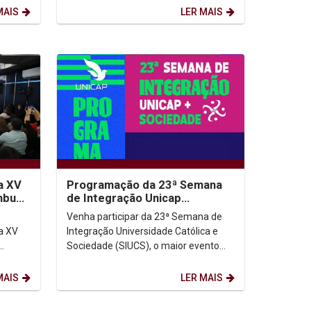
produção de flores...
MAIS
LER MAIS
a XV
Programação da 23ª Semana
ambuco
de Integração Unicap
Sociedade
Venha participar da 23ª Semana de
a XV
Integração Universidade Católica e
Sociedade (SIUCS), o maior evento
12 de
anual da Universidade Católica de
..
Pernambuco (Unicap)!...
MAIS
LER MAIS