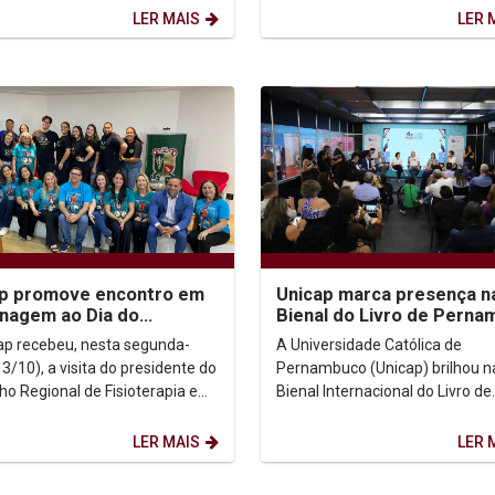
Cavalcanti, a primeira pessoa...
LER MAIS
LER 
ap promove encontro em
Unicap marca presença n
nagem ao Dia do
Bienal do Livro de Pern
terapeuta e do Terapeuta
com programação
ap recebeu, nesta segunda-
A Universidade Católica de
cional
diversificada
13/10), a visita do presidente do
Pernambuco (Unicap) brilhou n
ho Regional de Fisioterapia e
Bienal Internacional do Livro de
a Ocupacional da 1ª Região
Pernambuco, realizada de 3 a 
O-1),...
outubro no Pernambuco Centro.
LER MAIS
LER 