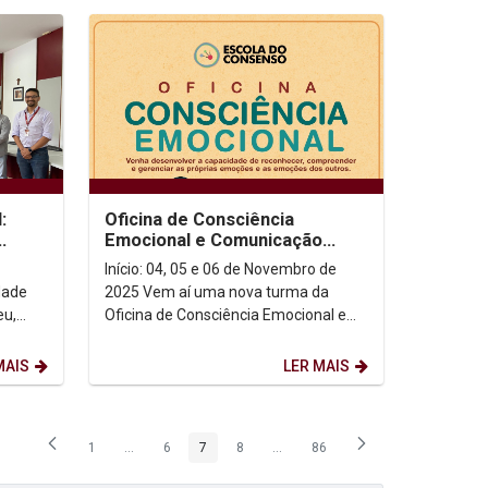
:
Oficina de Consciência
Emocional e Comunicação
Efetiva da Escola do
Início: 04, 05 e 06 de Novembro de
ogia
Consenso!
dade
2025 Vem aí uma nova turma da
eu,
Oficina de Consciência Emocional e
Comunicação Efetiva da Escola do
Consenso! Ministrada...
MAIS
LER MAIS
1
...
6
7
8
...
86
Página
Páginas intermediárias Usar ABA para navegar.
Página
Página
Página
Páginas intermediárias Usar ABA p
Página