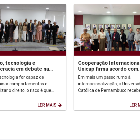
to, tecnologia e
Cooperação Internacional
racia em debate na
Unicap firma acordo com
p
centro angolano para
tecnologia for capaz de
Em mais um passo rumo à
formação em Fonoaudiol
inar comportamentos e
internacionalização, a Universi
izar o direito, o risco é que
Católica de Pernambuco receb
os a viver sob o domínio do
nesta segunda-feira (06/10),
inismo tecnológico —...
representantes do Centro de
LER MAIS
LER 
Medicina...