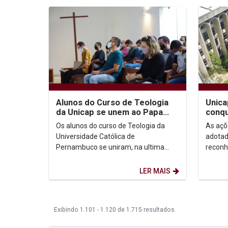
Alunos do Curso de Teologia
Unica
da Unicap se unem ao Papa
conqu
Francisco e realizam momento
compa
Os alunos do curso de Teologia da
As açõ
de oração pela...
Universidade Católica de
adotad
Pernambuco se uniram, na ultima
recon
sexta-feira (25), ao apelo do Papa
Parana
Francisco...
empres
LER MAIS
Exibindo 1.101 - 1.120 de 1.715 resultados.