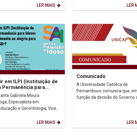
gia do...
LER MAIS
LER 
Comunicado
ir em ILPI (Instituição de
A Universidade Católica de
 Permanência para
Pernambuco comunica que, e
s(as)): sofrimento ou
briela Moura
função da decisão do Governo 
a para...
loga, Especialista em
Pernambuco de liberar, a partir
ducação e Gerontologia, Vice-
hoje, o uso de máscara em locai
ente do Conselho Estadual de
s da Pessoa Idosa de...
LER MAIS
LER 