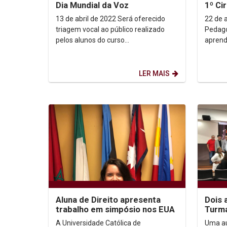
Dia Mundial da Voz
1º Ci
13 de abril de 2022 Será oferecido
22 de abril
triagem vocal ao público realizado
Pedagó
pelos alunos do curso
aprend
de Fonoaudiologia supervisionados
olhares
pela Profa. Conceição...
Circui
LER MAIS
Aluna de Direito apresenta
Dois 
trabalho em simpósio nos EUA
Turma
promo
A Universidade Católica de
Uma au