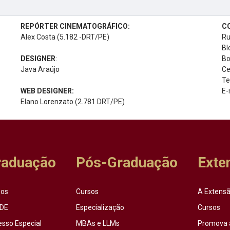
REPÓRTER CINEMATOGRÁFICO:
C
Alex Costa (5.182 -DRT/PE)
Ru
Bl
DESIGNER
:
Bo
Java Araújo
Ce
Te
WEB DESIGNER:
E-
Elano Lorenzato (2.781 DRT/PE)
raduação
Pós-Graduação
Exte
sos
Cursos
A Extensã
DE
Especialização
Cursos
esso Especial
MBAs e LLMs
Promova 