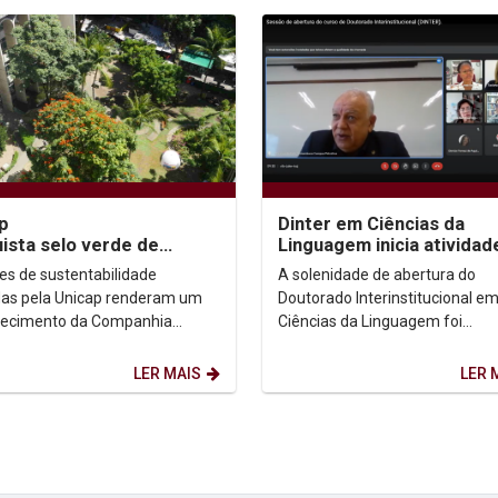
p
Dinter em Ciências da
ista selo verde de
Linguagem inicia atividad
nhia energética
es de sustentabilidade
A solenidade de abertura do
as pela Unicap renderam um
Doutorado Interinstitucional e
hecimento da Companhia
Ciências da Linguagem foi
ense de Energia (Copel). A
considerada um marco no
a concedeu à Universidade...
relacionamento entre a Unicap 
LER MAIS
LER 
Universidade...