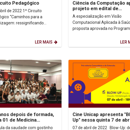
rcuito Pedagógico
Ciência da Computação a
projeto em edital de
 de 2022 1º Circuito
Residência Tecnológica d
A especialização em Visão
gico “Caminhos para a
Facepe
Computacional Aplicada à Saú
izagem: ressignificando
proposta aprovada no Program
 e práticas pedagógicas O
Residência Tecnológica (Resite
to Pedagógico tem como...
Fundação de Amparo à...
LER MAIS
LER 
anos depois de formada,
Cine Unicap apresenta "B
 01 de Medicina
Up" nessa quinta 7 de abri
ve formatura presencial
la da saudade com gostinho
07 de abril de 2022 Blow-Up: depois