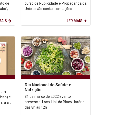
curso de Publicidade e Propaganda da
abo'', a
Unicap vão contar com ações
solidárias. Nesta sexta-feira (1), a
partir das 10h, no...
MAIS
LER MAIS
Dia Nacional da Saúde e
Nutrição
o em
31 de março de 2022 Evento
icap) e
presencial Local Hall do Bloco Horário:
para a
das 8h às 12h
os