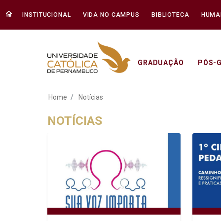
INSTITUCIONAL
VIDA NO CAMPUS
BIBLIOTECA
HUMA
GRADUAÇÃO
PÓS-
Notícias - Unicap
Home
Notícias
NOTÍCIAS