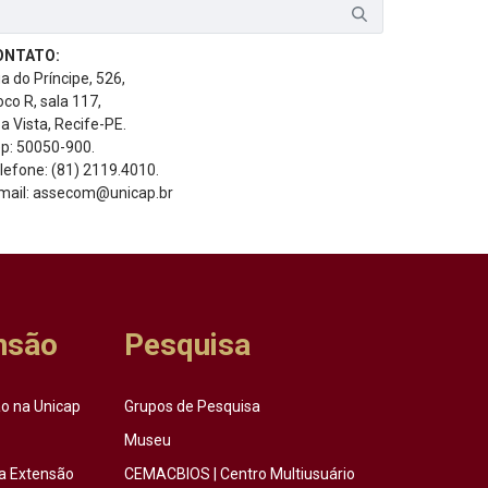
ONTATO:
a do Príncipe, 526,
oco R, sala 117,
a Vista, Recife-PE.
p: 50050-900.
lefone: (81) 2119.4010.
mail: assecom@unicap.br
nsão
Pesquisa
o na Unicap
Grupos de Pesquisa
Museu
a Extensão
CEMACBIOS | Centro Multiusuário