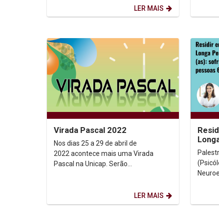
de Estudos...
Tecnolo
LER MAIS
Virada Pascal 2022
Resid
Longa
Nos dias 25 a 29 de abril de
Idoso
Palestrante Ga
2022 acontece mais uma Virada
alegri
(Psicó
Pascal na Unicap. Serão
Neuroe
desenvolvidas diversas atividades que
Presid
procuram dar um...
Direito
LER MAIS