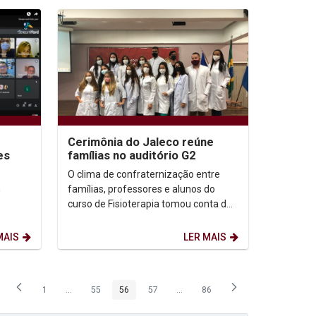
Cerimônia do Jaleco reúne
es
famílias no auditório G2
O clima de confraternização entre
m
famílias, professores e alunos do
curso de Fisioterapia tomou conta do
auditório G2, onde aconteceu a
e a
tradicional Cerimônia...
MAIS
LER MAIS
1
...
55
56
57
...
86
Página
Páginas intermediárias Usar ABA para navegar.
Página
Página
Página
Páginas intermediárias Usar ABA p
Página