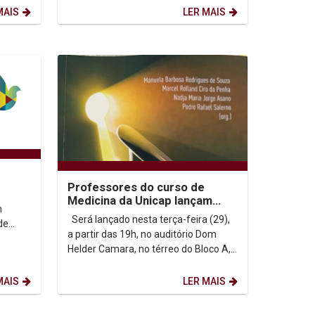
MAIS
LER MAIS
Professores do curso de
Medicina da Unicap lançam
m
livro sobre metodologia
Será lançado nesta terça-feira (29),
de
científica
a partir das 19h, no auditório Dom
 de
Helder Camara, no térreo do Bloco A,
s...
o livro "Compêndio da Produção...
MAIS
LER MAIS