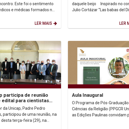
ncontro. Este foi o sentimento
daquele beijo Inspirado no conto de
dicos e médicas formados na
Julio Cortázar ''Las babas del Di
2020.1 da Universidade
história é sobre...
ca de Pernambuco....
LER MAIS
LER 
p participa de reunião
Aula Inaugural
 edital para cientistas
O Programa de Pós-Graduaçã
iados
or da Unicap, Padre Pedro
Ciências da Religião (PPGCR Un
, participou de uma reunião, na
as Edições Paulinas convidam 
desta terça-feira (29), na
aula inaugural com o tema Nov
ão de Amparo à Ciência e
Impulsos Teocráticos...