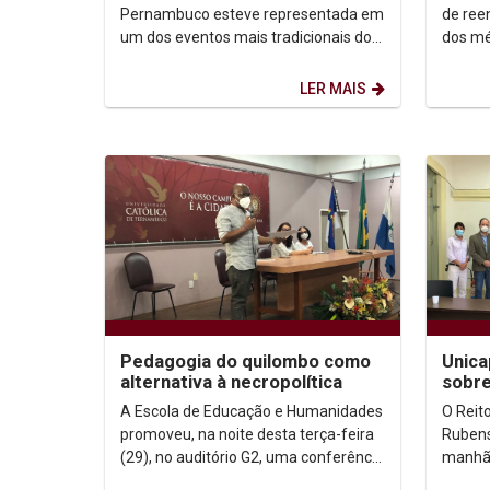
Pernambuco esteve representada em
de ree
um dos eventos mais tradicionais dos
dos mé
Estados Unidos que se propõem a
turma 
discutir educação pública e...
Católi
LER MAIS
Pedagogia do quilombo como
Unica
alternativa à necropolítica
sobre
refug
A Escola de Educação e Humanidades
O Reit
promoveu, na noite desta terça-feira
Rubens
(29), no auditório G2, uma conferência
manhã 
com o coordenador do Núcleo Unicap
Fundaç