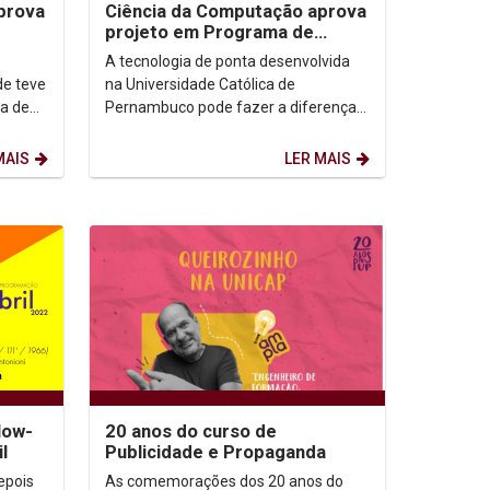
prova
Ciência da Computação aprova
projeto em Programa de
a
Extensão Tecnológica da
A tecnologia de ponta desenvolvida
Facepe
de teve
na Universidade Católica de
a de
Pernambuco pode fazer a diferença
c) da
para muita gente que aguarda uma
cirurgia no Centro...
MAIS
LER MAIS
low-
20 anos do curso de
l
Publicidade e Propaganda
As comemorações dos 20 anos do