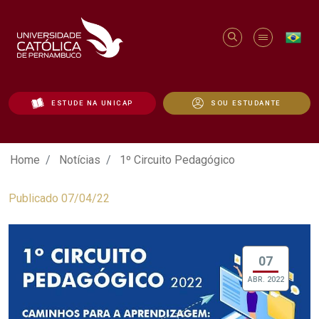
ESTUDE NA UNICAP
SOU ESTUDANTE
1º Circuito Pedagógico - Unicap
Home
Notícias
1º Circuito Pedagógico
Publicado 07/04/22
07
ABR. 2022