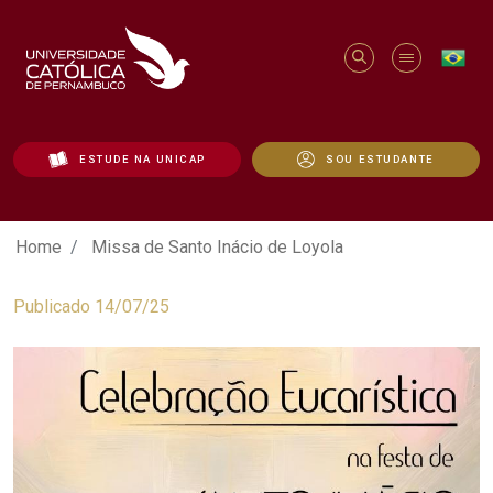
ESTUDE NA UNICAP
SOU ESTUDANTE
Missa de Santo Inácio de Loyola - Unica
Home
Missa de Santo Inácio de Loyola
Publicado 14/07/25