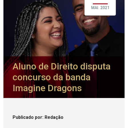
MAI. 2021
Aluno de Direito disputa
concurso da banda
Imagine Dragons
Publicado
por
: Redação