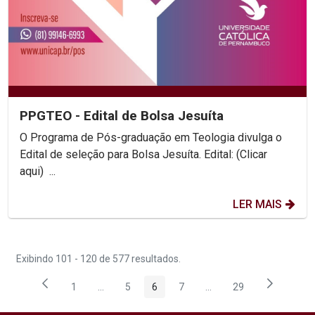
PPGTEO - Edital de Bolsa Jesuíta
O Programa de Pós-graduação em Teologia divulga o
Edital de seleção para Bolsa Jesuíta. Edital: (Clicar
aqui) ...
LER MAIS
Exibindo 101 - 120 de 577 resultados.
1
...
5
6
7
...
29
Página
Páginas intermediárias Usar ABA para navegar.
Página
Página
Página
Páginas intermediárias
Página