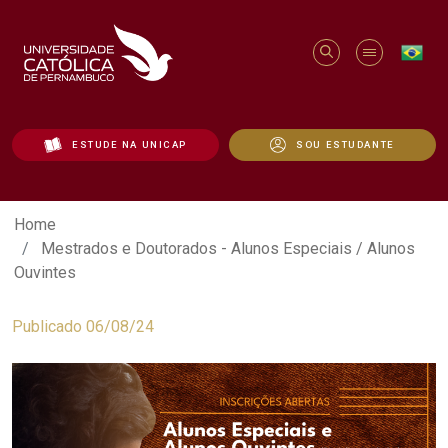
ESTUDE NA UNICAP
SOU ESTUDANTE
Mestrados e Doutorados - Alunos Especi
Home
Mestrados e Doutorados - Alunos Especiais / Alunos
Ouvintes
Publicado 06/08/24