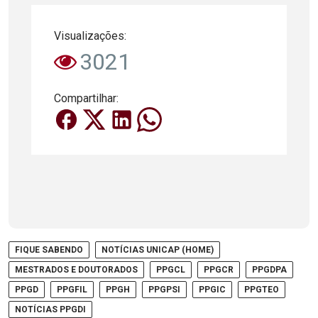
Visualizações:
3021
Compartilhar:
FIQUE SABENDO
NOTÍCIAS UNICAP (HOME)
MESTRADOS E DOUTORADOS
PPGCL
PPGCR
PPGDPA
PPGD
PPGFIL
PPGH
PPGPSI
PPGIC
PPGTEO
NOTÍCIAS PPGDI