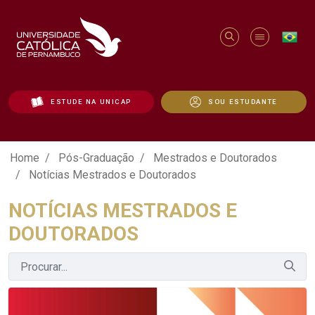
ESTUDE NA UNICAP
SOU ESTUDANTE
Notícias Mestrados e Doutorados - Uni
Home
Pós-Graduação
Mestrados e Doutorados
Notícias Mestrados e Doutorados
NOTÍCIAS MESTRADOS E
DOUTORADOS