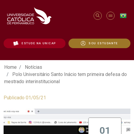
ESTUDE NA UNICAP
SOU ESTUDANTE
Polo Universitário Santo Inácio tem prim
Home
Notícias
Polo Universitário Santo Inácio tem primeira defesa do
mestrado interinstitucional
Publicado 01/05/21
01