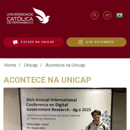
ESTUDE NA UNICAP
SOU ESTUDANTE
Acontece na Unicap - Unicap
Home
Unicap
Acontece na Unicap
ACONTECE NA UNICAP