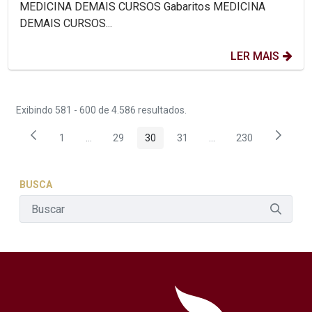
MEDICINA DEMAIS CURSOS Gabaritos MEDICINA
DEMAIS CURSOS...
LER MAIS
Exibindo 581 - 600 de 4.586 resultados.
1
...
29
30
31
...
230
Página
Páginas intermediárias Usar ABA para navegar.
Página
Página
Página
Páginas intermediária
Página
BUSCA