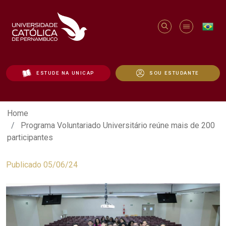
ESTUDE NA UNICAP
SOU ESTUDANTE
Programa Voluntariado Universitário reú
Home
Programa Voluntariado Universitário reúne mais de 200
participantes
Publicado 05/06/24