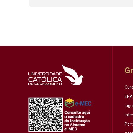
G
Cur
ENA
Ingr
Inte
Port