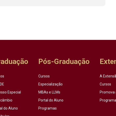
raduação
Pós-Graduação
Exte
sos
Cursos
A Extensã
DE
Especialização
Cursos
esso Especial
MBAs e LLMs
Promova 
rcâmbio
Portal do Aluno
Programas
al do Aluno
Programas