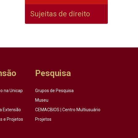
Sujeitas de direito
nsão
Pesquisa
o na Unicap
Grupos de Pesquisa
Museu
a Extensão
CEMACBIOS | Centro Multiusuário
 e Projetos
Projetos