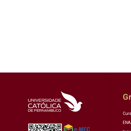
G
Cur
ENA