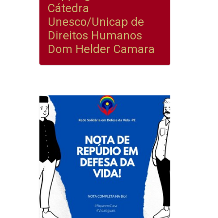
Cátedra
Unesco/Unicap de
Direitos Humanos
Dom Helder Camara