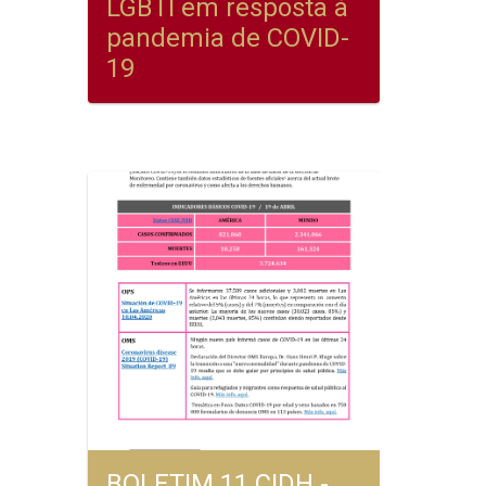
LGBTI em resposta à
pandemia de COVID-
19
BOLETIM 11 CIDH -