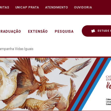
NITAS
UNICAP PRATA
ATENDIMENTO
OUVIDORIA
ESTUDE 
GRADUAÇÃO
EXTENSÃO
PESQUISA
a da Vida integra a Camp
Campanha Vidas Iguais