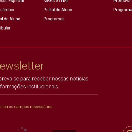
esso Especial
MBAs e LLMs
Promova 
rcâmbio
Portal do Aluno
Programas
al do Aluno
Programas
ibular
ewsletter
creva-se para receber nossas notícias
nformações institucionais.
ndica os campos necessários