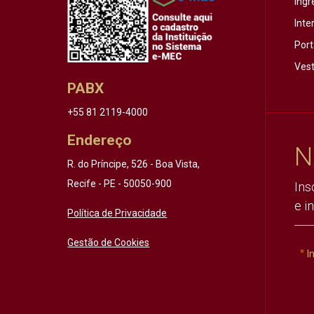
Ingr
Inte
Port
Vest
PABX
+55 81 2119-4000
Endereço
N
R. do Príncipe, 526 - Boa Vista,
Recife - PE - 50050-900
Ins
e i
Política de Privacidade
Gestão de Cookies
I