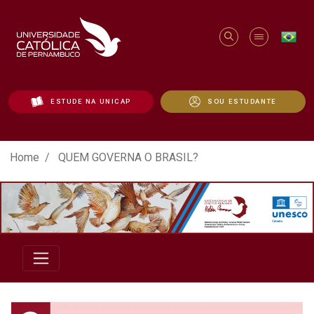
ESTUDE NA UNICAP
SOU ESTUDANTE
QUEM GOVERNA O BRASIL? - Unicap
Home
QUEM GOVERNA O BRASIL?