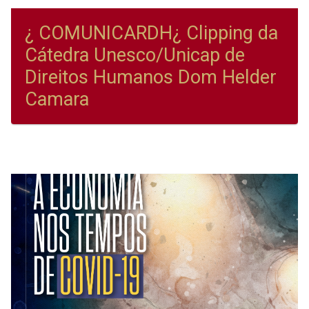
¿ COMUNICARDH¿ Clipping da
Cátedra Unesco/Unicap de
Direitos Humanos Dom Helder
Camara