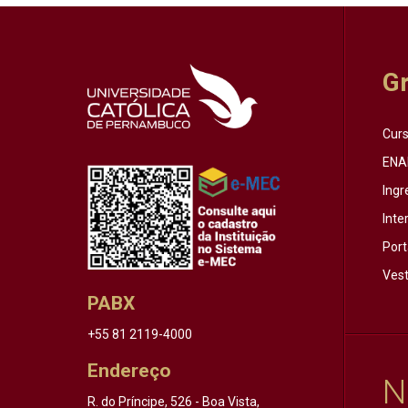
G
Cur
ENA
Ingr
Inte
Port
Vest
PABX
+55 81 2119-4000
Endereço
N
R. do Príncipe, 526 - Boa Vista,