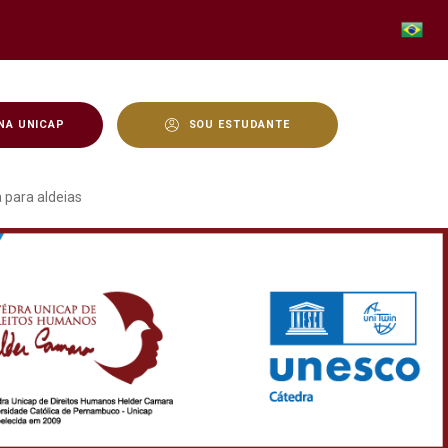
NA UNICAP
SOU ESTUDANTE
iras sanitárias e cobra
 para aldeias