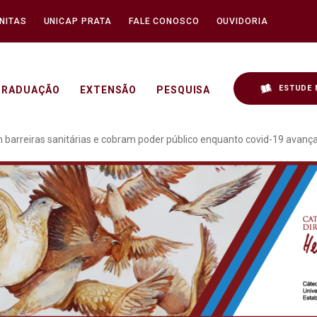
NITAS
UNICAP PRATA
FALE CONOSCO
OUVIDORIA
ESTUDE 
GRADUAÇÃO
EXTENSÃO
PESQUISA
indígenas reforçam barre
arreiras sanitárias e cobram poder público enquanto covid-19 avança