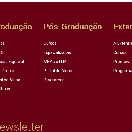
raduação
Pós-Graduação
Exte
sos
Cursos
A Extensã
DE
Especialização
Cursos
esso Especial
MBAs e LLMs
Promova 
rcâmbio
Portal do Aluno
Programas
al do Aluno
Programas
ibular
ewsletter