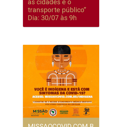
as cidades e o
transporte público”
Dia: 30/07 às 9h
MISSAOCOVID.COM.B