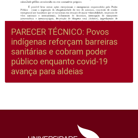
PARECER TÉCNICO: Povos
indígenas reforçam barreiras
sanitárias e cobram poder
público enquanto covid-19
avança para aldeias