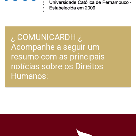
¿ COMUNICARDH ¿
Acompanhe a seguir um
resumo com as principais
notícias sobre os Direitos
Humanos: