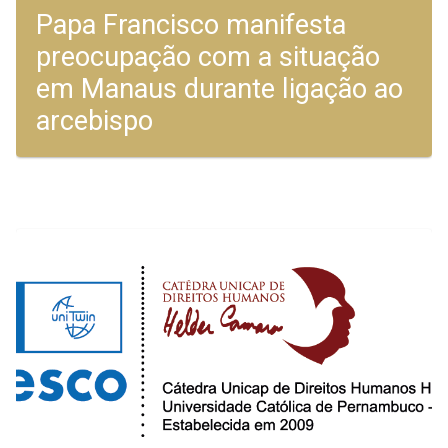
Papa Francisco manifesta
preocupação com a situação
em Manaus durante ligação ao
arcebispo