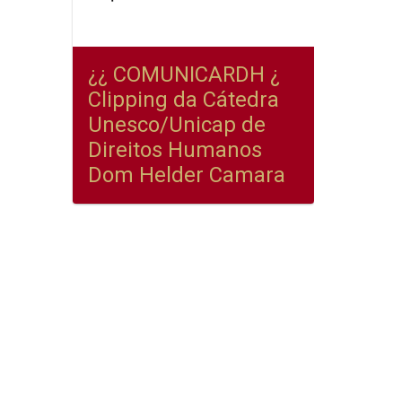
¿¿ COMUNICARDH ¿
Clipping da Cátedra
Unesco/Unicap de
Direitos Humanos
Dom Helder Camara