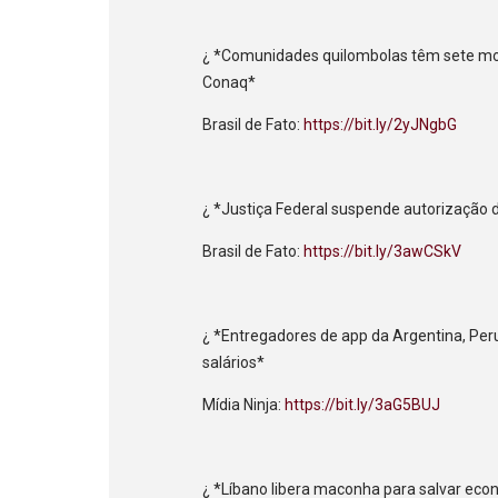
¿ *Comunidades quilombolas têm sete mor
Conaq*
Brasil de Fato:
https://bit.ly/2yJNgbG
¿ *Justiça Federal suspende autorização
Brasil de Fato:
https://bit.ly/3awCSkV
¿ *Entregadores de app da Argentina, Pe
salários*
Mídia Ninja:
https://bit.ly/3aG5BUJ
¿ *Líbano libera maconha para salvar ec