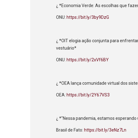
¿ *Economia Verde: As escolhas que faze
ONU:
https://bit.ly/3by9DzG
¿ *OIT elogia ação conjunta para enfrenta
vestuário*
ONU:
https://bit.ly/2xVf6BY
¿ *OEA lança comunidade virtual dos sis
OEA:
https://bit.ly/2Y67VS3
¿ *"Nessa pandemia, estamos esperando u
Brasil de Fato:
https://bit.ly/3eNz7Ln