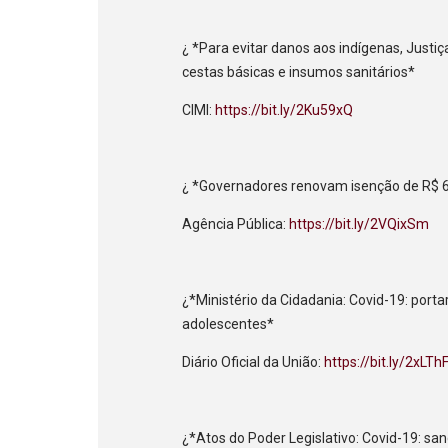
¿ *Para evitar danos aos indígenas, Justi
cestas básicas e insumos sanitários*
CIMI:
https://bit.ly/2Ku59xQ
¿ *Governadores renovam isenção de R$ 6 
Agência Pública:
https://bit.ly/2VQixSm
¿*Ministério da Cidadania: Covid-19: porta
adolescentes*
Diário Oficial da União:
https://bit.ly/2xLTh
¿*Atos do Poder Legislativo: Covid-19: sa