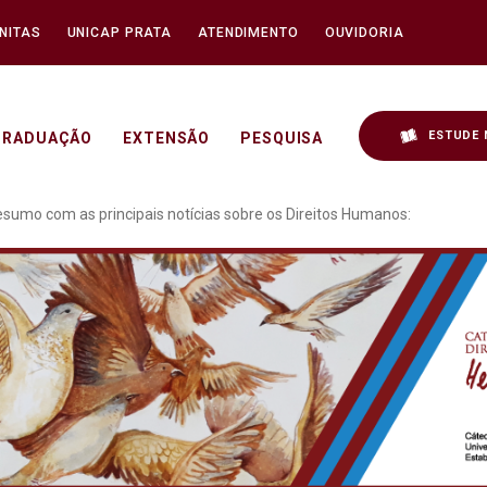
NITAS
UNICAP PRATA
ATENDIMENTO
OUVIDORIA
ESTUDE 
GRADUAÇÃO
EXTENSÃO
PESQUISA
he a seguir um resumo c
mo com as principais notícias sobre os Direitos Humanos: