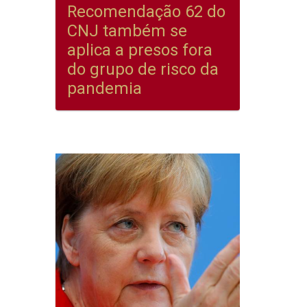
Recomendação 62 do
CNJ também se
aplica a presos fora
do grupo de risco da
pandemia