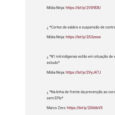
Mídia Ninja:
https://bit.ly/2VX9DlU
¿ *Cortes de salário e suspensão de contr
Mídia Ninja:
https://bit.ly/2S3zese
¿ *81 mil indígenas estão em situação de 
estudo*
Mídia Ninja:
https://bit.ly/2VyJ47J
¿ *Na linha de frente da prevenção ao cor
sem EPIs*
Marco Zero:
https://bit.ly/2S66bV5