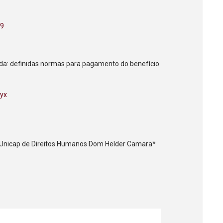
t9
da: definidas normas para pagamento do benefício
eyx
o/Unicap de Direitos Humanos Dom Helder Camara*