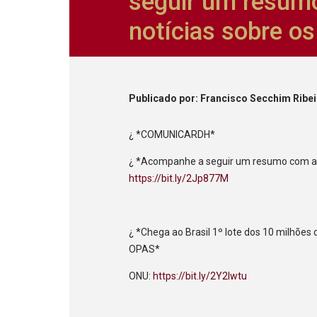
seguir um resumo
notícias sobre o
Publicado
por
: Francisco Secchim Ribe
¿ *COMUNICARDH*
¿ *Acompanhe a seguir um resumo com as p
https://bit.ly/2Jp877M
¿ *Chega ao Brasil 1º lote dos 10 milhões
OPAS*
ONU:
https://bit.ly/2Y2lwtu