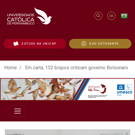
ESTUDE NA UNICAP
SOU ESTUDANTE
Em carta, 152 bispos criticam governo Bo
Home
Em carta, 152 bispos criticam governo Bolsonaro