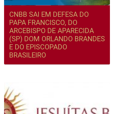
CNBB SAI EM DEFESA DO
PAPA FRANCISCO, DO
ARCEBISPO DE APARECIDA
(SP) DOM ORLANDO BRANDES
E DO EPISCOPADO
BRASILEIRO