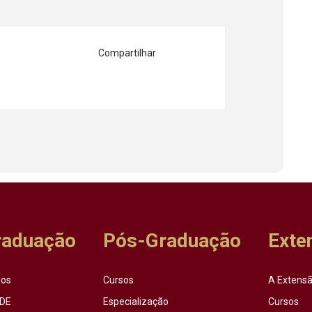
Compartilhar
raduação
Pós-Graduação
Exte
sos
Cursos
A Extensã
DE
Especialização
Cursos