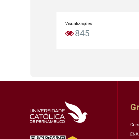
Visualizações:
845
G
Cur
ENA