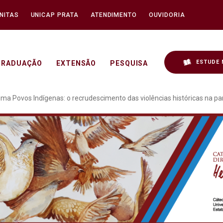
NITAS
UNICAP PRATA
ATENDIMENTO
OUVIDORIA
ESTUDE 
GRADUAÇÃO
EXTENSÃO
PESQUISA
- Reunião com o tema Po
a Povos Indígenas: o recrudescimento das violências históricas na p