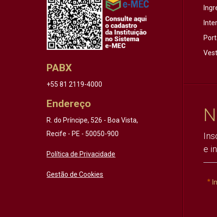
Ingr
Inte
Port
Vest
PABX
+55 81 2119-4000
Endereço
N
R. do Príncipe, 526 - Boa Vista,
Recife - PE - 50050-900
Ins
e i
Política de Privacidade
Gestão de Cookies
I