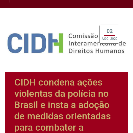
02
AGO. 2020
CIDH condena ações
violentas da polícia no
Brasil e insta a adoção
de medidas orientadas
para combater a