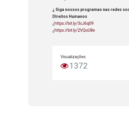
¿ Siga nossos programas nas redes soci
DIreitos Humanos
¿
https://bit.ly/3cJ6q09
¿
https://bit.ly/2VQoU8e
Visualizações:
1372