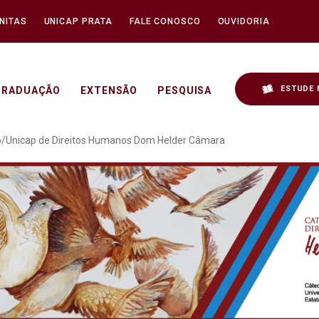
NITAS
UNICAP PRATA
FALE CONOSCO
OUVIDORIA
ESTUDE 
GRADUAÇÃO
EXTENSÃO
PESQUISA
g da Cátedra Unesco/Un
/Unicap de Direitos Humanos Dom Helder Câmara