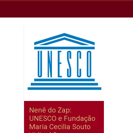
Nenê do Zap:
UNESCO e Fundação
Maria Cecilia Souto