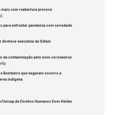
m mais com reabertura precoce
Vj
iro para enfrentar pandemia com seriedade
iz diretora-executiva da Oxfam
co da contaminação pelo novo coronavírus
UwRp
u e Bombeiro que negaram socorro a
erva indígena
co/Unicap de Direitos Humanos Dom Helder