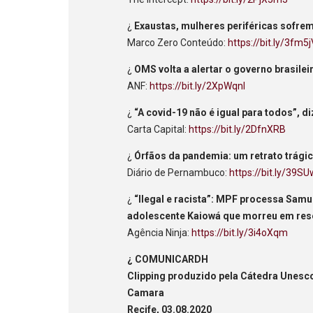
¿
Exaustas, mulheres periféricas sofre
Marco Zero Conteúdo:
https://bit.ly/3fm5j
¿
OMS volta a alertar o governo brasile
ANF:
https://bit.ly/2XpWqnl
¿
“A covid-19 não é igual para todos”, d
Carta Capital:
https://bit.ly/2DfnXRB
¿
Órfãos da pandemia: um retrato trági
Diário de Pernambuco:
https://bit.ly/39S
¿
“Ilegal e racista”: MPF processa Sam
adolescente Kaiowá que morreu em res
Agência Ninja:
https://bit.ly/3i4oXqm
¿ COMUNICARDH
Clipping produzido pela Cátedra Unes
Camara
Recife, 03.08.2020