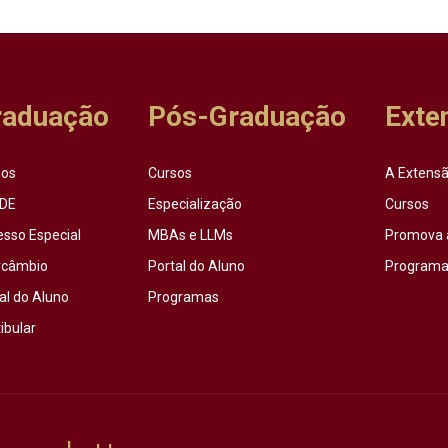
raduação
Pós-Graduação
Exte
sos
Cursos
A Extensã
DE
Especialização
Cursos
esso Especial
MBAs e LLMs
Promova 
rcâmbio
Portal do Aluno
Programas
al do Aluno
Programas
ibular