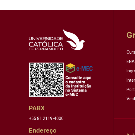
G
Cur
ENA
Ingr
Inte
Port
Vest
PABX
+55 81 2119-4000
Endereço