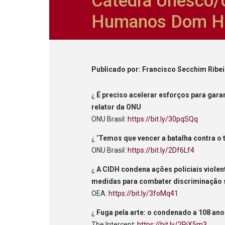
Cátedra Unesco/U
Humanos Dom He
Publicado
por
: Francisco Secchim Ribe
¿
É preciso acelerar esforços para gara
relator da ONU
ONU Brasil:
https://bit.ly/30pqSQq
¿
‘Temos que vencer a batalha contra o 
ONU Brasil:
https://bit.ly/2Df6Lf4
¿
A CIDH condena ações policiais violent
medidas para combater discriminação so
OEA:
https://bit.ly/3foMq41
¿
Fuga pela arte: o condenado a 108 anos
The Intercept:
https://bit.ly/2PjX5m3