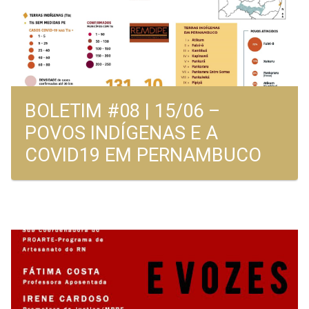
BOLETIM #08 | 15/06 –
POVOS INDÍGENAS E A
COVID19 EM PERNAMBUCO