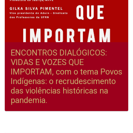
ENCONTROS DIALÓGICOS:
VIDAS E VOZES QUE
IMPORTAM, com o tema Povos
Indígenas: o recrudescimento
das violências históricas na
pandemia.