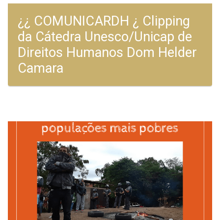
¿¿ COMUNICARDH ¿ Clipping
da Cátedra Unesco/Unicap de
Direitos Humanos Dom Helder
Camara