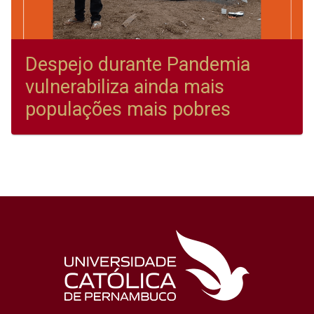
Despejo durante Pandemia
vulnerabiliza ainda mais
populações mais pobres