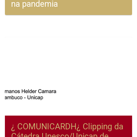
na pandemia
¿ COMUNICARDH¿ Clipping da
Cátedra Unesco/Unicap de